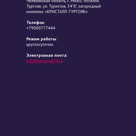
Челябинская область, г. Миасс. посёлок
Тургояк, ул. Туристов, 34"б", загородный
комплекс «КРИСТАЛЛ-ТУРГОЯК»
Телефон:
+79000777444
Режим работы:
круглосуточно
Электронная почта:
info@turgoyak74.ru