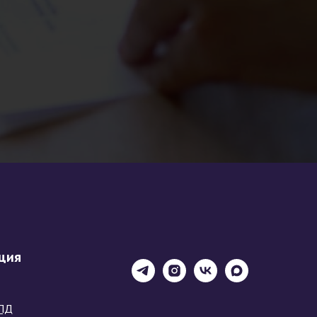
ция
ПД