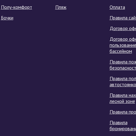
Полу-комфорт
Пляж
Оплата
Бочки
Правила сай
Договор оф
Договор оф
пользовани
бассейном
Правила по
безопаснос
Правила пол
автостоянк
Правила на
лесной зоне
Правила пр
Правила
бронирован