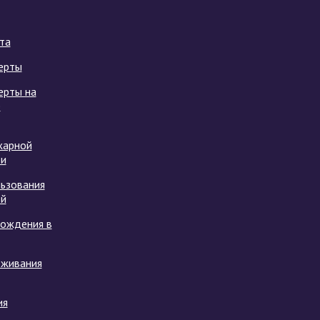
та
ерты
ерты на
е
жарной
ти
ьзования
ой
хождения в
оживания
ия