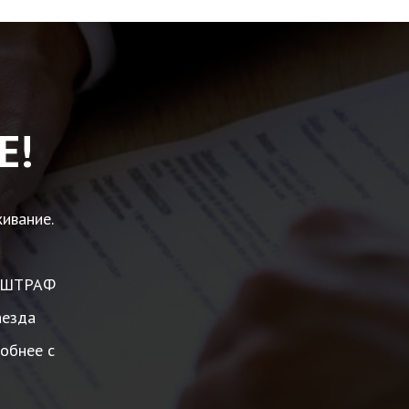
Е!
ивание.
а, ШТРАФ
аезда
обнее с