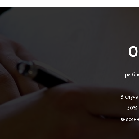
О
При бр
В случа
50% 
внесен