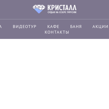
А
ВИДЕОТУР
КАФЕ
БАНЯ
АКЦИИ
Дом Бочка №9 на 4 человек
КОНТАКТЫ