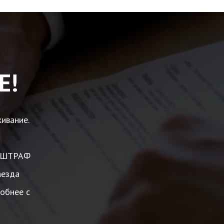
Е!
ивание.
а, ШТРАФ
аезда
обнее с