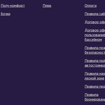
Полу-комфорт
Пляж
Оплата
Бочки
Правила сай
Договор оф
Договор оф
пользовани
бассейном
Правила по
безопаснос
Правила пол
автостоянк
Правила на
лесной зоне
Правила пр
Правила
бронирован