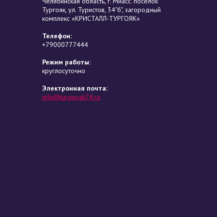
Челябинская область, г. Миасс. посёлок
Тургояк, ул. Туристов, 34"б", загородный
комплекс «КРИСТАЛЛ-ТУРГОЯК»
Телефон:
+79000777444
Режим работы:
круглосуточно
Электронная почта:
info@turgoyak74.ru