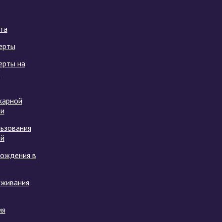
та
ерты
ерты на
е
жарной
ти
ьзования
ой
хождения в
оживания
ия