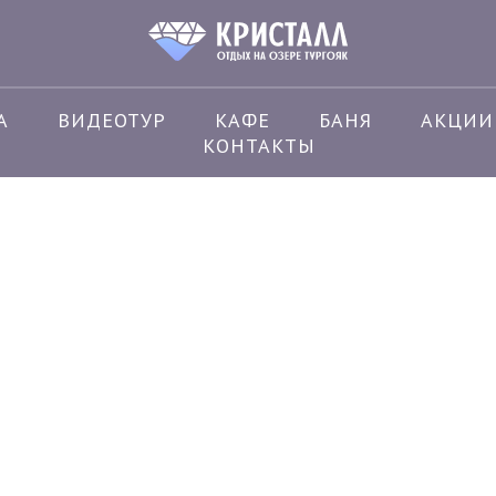
А
ВИДЕОТУР
КАФЕ
БАНЯ
АКЦИИ
мик «Бочка» №4 на 4 челов
КОНТАКТЫ