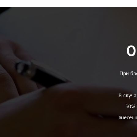
О
При бр
В случа
50% 
внесен