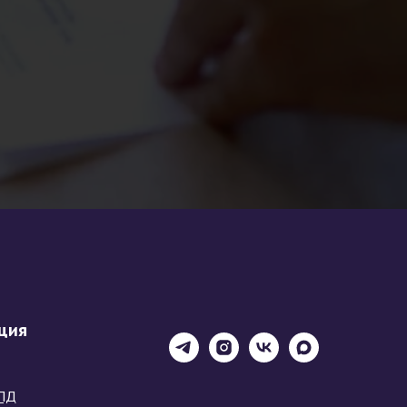
ция
ПД