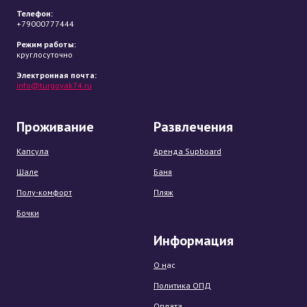
Телефон:
+79000777444
Режим работы:
круглосуточно
Электронная почта:
info@turgoyak74.ru
Проживание
Развлечения
Капсула
Аренда Supboard
Шале
Баня
Полу-комфорт
Пляж
Бочки
Информация
О н
ас
Политика ОПД
Оплата