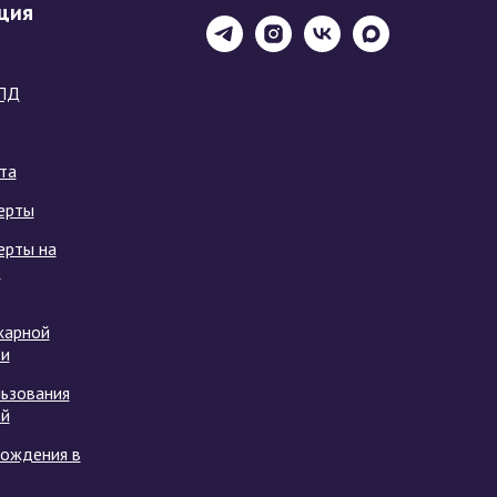
ция
ПД
та
ерты
ерты на
е
жарной
ти
ьзования
ой
хождения в