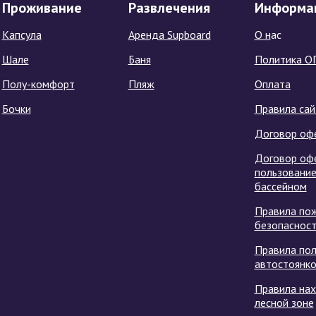
Проживание
Развлечения
Информа
Капсула
Аренда Supboard
О н
ас
Шале
Баня
Политика О
Полу-комфорт
Пляж
Оплата
Бочки
Правила сай
Договор оф
Договор оф
пользовани
бассейном
Правила по
безопаснос
Правила пол
автостоянк
Правила на
лесной зоне