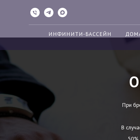
ИНФИНИТИ-БАССЕЙН
ДОМ
О
При бр
В случа
50% 